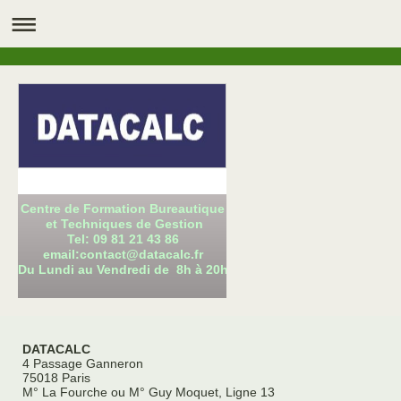
Centre de Formation Bureautique
et Techniques de Gestion
Tel: 09 81 21 43 86
email:contact@datacalc.fr
Du Lundi au Vendredi de 8h à 20h
DATACALC
4 Passage Ganneron
75018 Paris
M° La Fourche ou M° Guy Moquet, Ligne 13