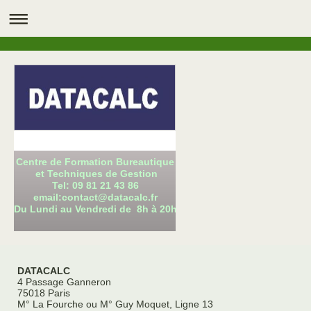
Centre de Formation Bureautique
et Techniques de Gestion
Tel: 09 81 21 43 86
email:contact@datacalc.fr
Du Lundi au Vendredi de 8h à 20h
DATACALC
4 Passage Ganneron
75018 Paris
M° La Fourche ou M° Guy Moquet, Ligne 13