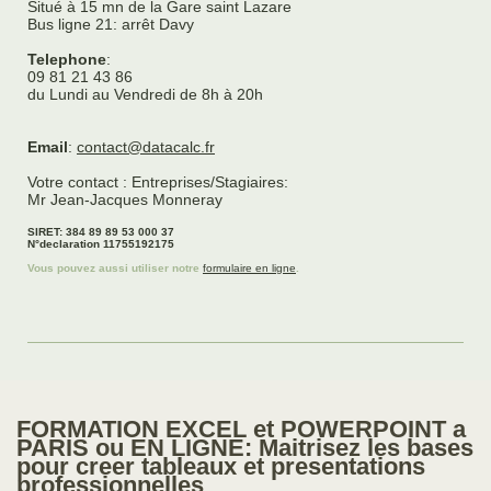
Situé à 15 mn de la Gare saint Lazare
Bus ligne 21: arrêt Davy
Telephone
:
09 81 21 43 86
du Lundi au Vendredi de 8h à 20h
Email
:
contact@datacalc.fr
Votre contact : Entreprises/Stagiaires:
Mr Jean-Jacques Monneray
SIRET: 384 89 89 53 000 37
N°declaration 11755192175
Vous pouvez aussi utiliser notre
formulaire en ligne
.
FORMATION EXCEL et POWERPOINT a
PARIS ou EN LIGNE: Maitrisez les bases
pour creer tableaux et presentations
professionnelles