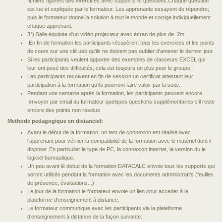
fichiers figurent des exercices avec supports et questions.Chaque question
est lue et expliquée par le formateur. Les apprenants essayent de répondre;
puis le formateur donne la solution à tout le monde et corrige individuellement
chaque apprenant.
3°) Salle équipée d'un vidéo projecteur avec écran de plus de 2m.
En fin de formation les participants récupèrent tous les exercices et les points
de cours sur une clé usb qu'ils ne doivent pas oublier d'amener le dernier jour.
Si les participants veulent apporter des exemples de classeurs EXCEL qui
leur ont posé des difficultés, cela est toujours un plus pour le groupe.
Les participants recoivent en fin de session un certificat attestant leur
participation à la formation qu'ils pourront faire valoir par la suite.
Pendant une semaine après la formation, les participants peuvent encore
envoyer par email au formateur quelques questions supplémentaires s'il reste
encore des points non résolus.
Methode pedagogique en distanciel:
Avant le début de la formation, un test de connexion est réalisé avec
l'apprenant pour vérifier la compatibilité de la formation avec le matériel dont il
dispose: En particulier le type de PC, la connexion internet, la version du le
logiciel bureautique.
Un peu avant lé debut de la formation DATACALC envoie tous les supports qui
seront utilisés pendant la formation avec les documents administratifs (feuilles
de présence, évaluations...)
Le jour de la formation le formateur envoie un lien pour acceder à la
plateforme d'enseignement à distance.
Le formateur communique avec les participants via la plateforme
d’enseignement à distance de la façon suivante: