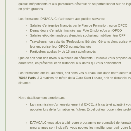
qu'aux indépendants et aux particuliers désireux de se perfectionner sur ce logi
en petits groupes.
Les formations DATACALC s’adressent aux publics suivants:
Salariés d’entreprise financés par le Plan de Formation, ou un OPCO
Demandeurs d’emplois financés par Pole Emploi et/ou un OPCO
Salariés et/ou demandeurs d’emplois souhaitant mobiliser leur CPF
Travailleurs non salariés (Professions libérales, Gérants d'entreprise,
leur entreprise, leur OPCO ou autofinancés
Particuliers adultes (+ de 18 ans) autofinancés
Que ce soit pour des niveaux avancés ou débutants, Datacalc vous propose des
collectives, en présentiel et en distanciel aux dates qui vous conviennent.
Les formations ont lieu au choix, soit dans vos bureaux soit dans notre centre
75018 Paris
, à 3 stations de métro de la Gare Saint-Lazare, soit en distanciel 
distance.
Notre établissement excelle dans :
La transmission d'un enseignement d' EXCEL à la carte et adapté à vot
apporter lors de la formation les fichiers Excel qui leur posent des prob
DATACALC vous aide à bâtir votre programme personnalisé de formatio
programmes sont indicatifs, vous pouvez les modifier pour batir votre 