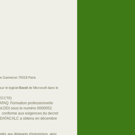
ge Ganneron 75018 Paris
ur le logiciel
Excel
de Microsoft dans le
IRECCTE)
-AFAQ Formation professionnelle
Id.DD) sous le numéro 0000052.
conforme aux exigences du decret
n: DATACALC a obtenu en décembre
oi, aux dirigeants d'entreprises, ainsi