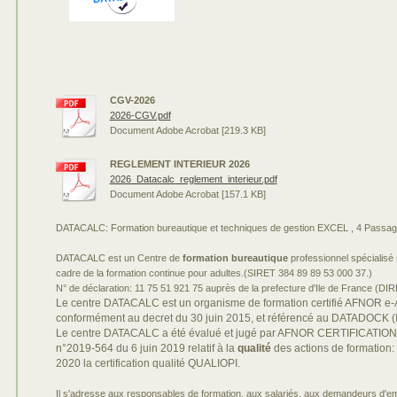
CGV-2026
2026-CGV.pdf
Document Adobe Acrobat [219.3 KB]
REGLEMENT INTERIEUR 2026
2026_Datacalc_reglement_interieur.pdf
Document Adobe Acrobat [157.1 KB]
DATACALC: Formation bureautique et techniques de gestion EXCEL , 4 Passa
DATACALC est un Centre de
formation bureautique
professionnel spécialisé s
cadre de la formation continue pour adultes.(SIRET 384 89 89 53 000 37.)
N° de déclaration: 11 75 51 921 75 auprès de la prefecture d'Ile de France (D
Le centre DATACALC est un organisme de formation certifié AFNOR e
conformément au decret du 30 juin 2015, et référencé au DATADOCK (
Le centre DATACALC a été évalué et jugé par AFNOR CERTIFICATION 
n°2019-564 du 6 juin 2019 relatif à la
qualité
des actions de formatio
2020 la certification qualité QUALIOPI.
Il s'adresse aux responsables de formation, aux salariés, aux demandeurs d'empl