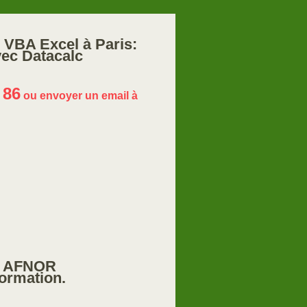
 VBA Excel à Paris:
vec Datacalc
 86
ou envoyer un email à
r AFNOR
ormation.