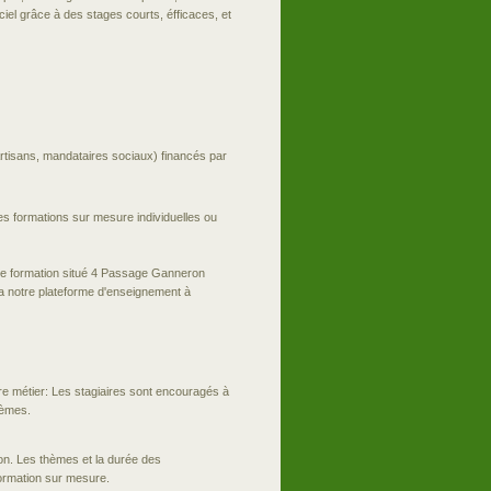
ciel grâce à des stages courts, éfficaces, et
 Artisans, mandataires sociaux) financés par
 formations sur mesure individuelles ou
 de formation situé 4 Passage Ganneron
via notre plateforme d'enseignement à
re métier: Les stagiaires sont encouragés à
lèmes.
n. Les thèmes et la durée des
formation sur mesure.