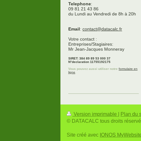
Telephone
:
09 81 21 43 86
du Lundi au Vendredi de 8h à 20h
Email
:
contact@datacalc.fr
Votre contact :
Entreprises/Stagiaires:
Mr Jean-Jacques Monneray
SIRET: 384 89 89 53 000 37
N°declaration 11755192175
Vous pouvez aussi utiliser notre
formulaire en
ligne
.
Version imprimable
|
Plan du s
© DATACALC tous droits réserv
Site créé avec
IONOS MyWebsit